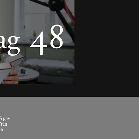
då gav
Från
ch