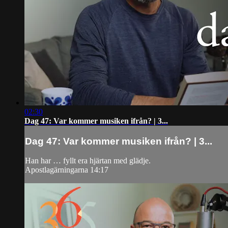
02:30
Dag 47: Var kommer musiken ifrån? | 3...
Dag 47: Var kommer musiken ifrån? | 3...
Han har … fyllt era hjärtan med glädje.
Apostlagärningarna 14:17