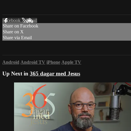
Facebook
X
Email
Share on Facebook
Share on X
Share via Email
Android
Android TV
iPhone
Apple TV
Up Next in
365 dagar med Jesus