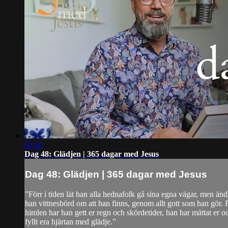
02:40
Dag 48: Glädjen | 365 dagar med Jesus
Dag 48: Glädjen | 365 dagar med Jesus
”Förr i tiden lät han alla hednafolk gå sina egna vägar, men än
han vittnesbörd om att han finns, genom allt gott som han gör. 
himlen har han gett er regn och skördetider, han har mättat er o
fyllt era hjärtan med glädje.”