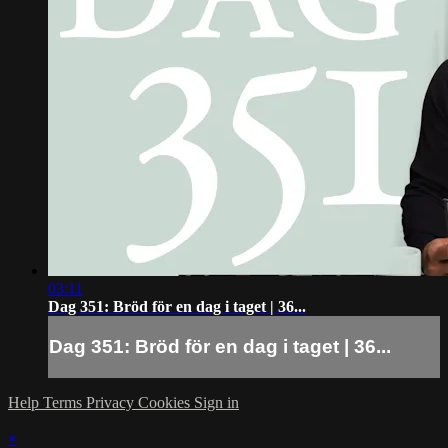
03:11
Dag 351: Bröd för en dag i taget | 36...
Dag 351: Bröd för en dag i taget | 36...
Help
Terms
Privacy
Cookies
Sign in
×