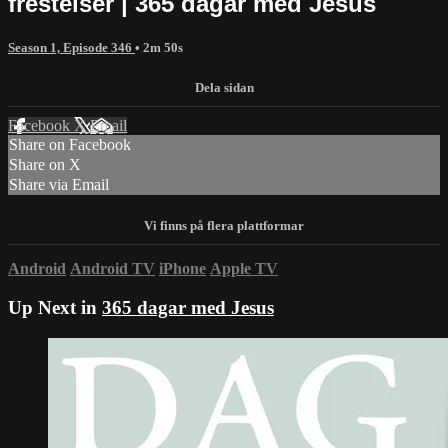
frestelser | 365 dagar med Jesus
Season 1, Episode 346
• 2m 50s
Facebook
X
Email
Share on Facebook
Share on X
Share via Email
Android
Android TV
iPhone
Apple TV
Up Next in
365 dagar med Jesus