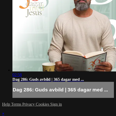
02:58
Dag 286: Guds avbild | 365 dagar med ...
Dag 286: Guds avbild | 365 dagar med ...
Help
Terms
Privacy
Cookies
Sign in
×