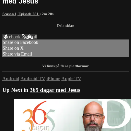
med Jesus
Season 1, Episode 281
• 2m 20s
Facebook
X
Email
Share on Facebook
Share on X
Share via Email
Android
Android TV
iPhone
Apple TV
Up Next in
365 dagar med Jesus