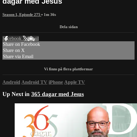
dagar med Jesus
Season 1, Episode 275
• 1m 36s
Facebook
X
Email
Share on Facebook
Share on X
Share via Email
Android
Android TV
iPhone
Apple TV
Up Next in
365 dagar med Jesus