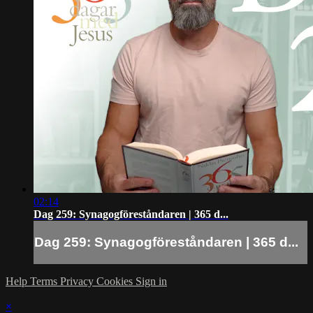
02:14
Dag 259: Synagogföreståndaren | 365 d...
Dag 259: Synagogföreståndaren | 365 d...
Help
Terms
Privacy
Cookies
Sign in
×