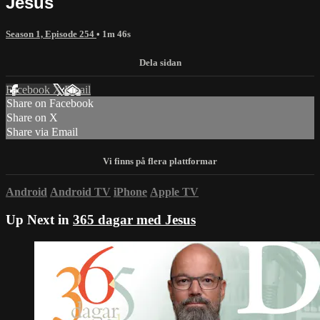
Jesus
Season 1, Episode 254
• 1m 46s
Facebook
X
Email
Share on Facebook
Share on X
Share via Email
Android
Android TV
iPhone
Apple TV
Up Next in
365 dagar med Jesus