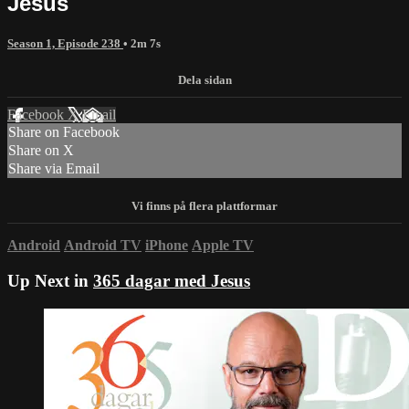
Jesus
Season 1, Episode 238
• 2m 7s
Facebook
X
Email
Share on Facebook
Share on X
Share via Email
Android
Android TV
iPhone
Apple TV
Up Next in
365 dagar med Jesus