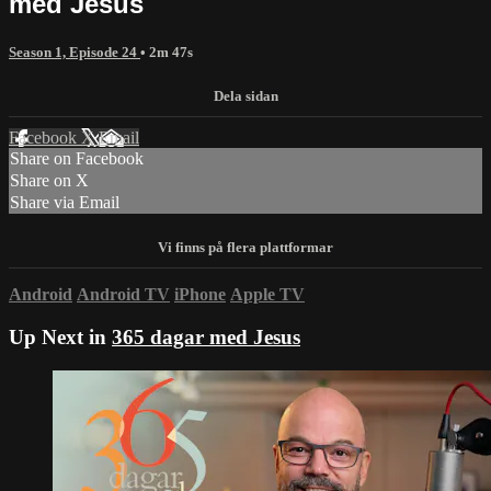
med Jesus
Season 1, Episode 24
• 2m 47s
Facebook
X
Email
Share on Facebook
Share on X
Share via Email
Android
Android TV
iPhone
Apple TV
Up Next in
365 dagar med Jesus