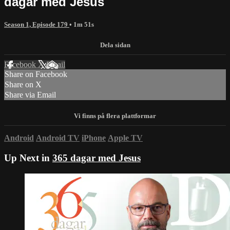
dagar med Jesus
Season 1, Episode 179
• 1m 51s
Facebook
X
Email
Share on Facebook
Share on X
Share via Email
Android
Android TV
iPhone
Apple TV
Up Next in
365 dagar med Jesus