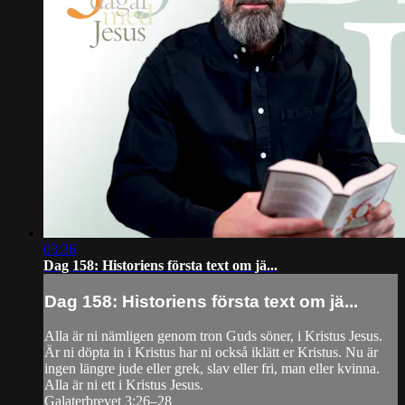
03:36
Dag 158: Historiens första text om jä...
Dag 158: Historiens första text om jä...
Alla är ni nämligen genom tron Guds söner, i Kristus Jesus.
Är ni döpta in i Kristus har ni också iklätt er Kristus. Nu är
ingen längre jude eller grek, slav eller fri, man eller kvinna.
Alla är ni ett i Kristus Jesus.
Galaterbrevet 3:26–28