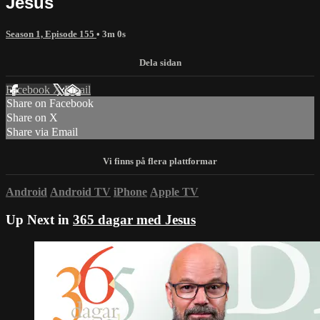
Jesus
Season 1, Episode 155
• 3m 0s
Facebook
X
Email
Share on Facebook
Share on X
Share via Email
Android
Android TV
iPhone
Apple TV
Up Next in
365 dagar med Jesus