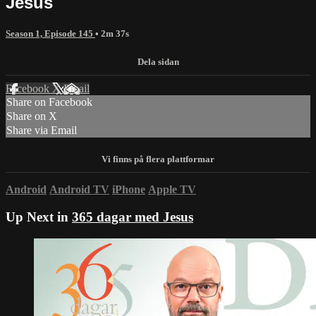
Jesus
Season 1, Episode 145
• 2m 37s
Facebook
X
Email
Share on Facebook
Share on X
Share via Email
Android
Android TV
iPhone
Apple TV
Up Next in
365 dagar med Jesus