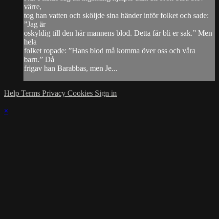
värre,
tog han vatten och sköljde sina händer inför folket och sade:
”Jag är
oskyldig till den här mannens blod. Detta får bli er sak.” Men
hela
folket ropade: ”Hans blod må komma över oss och våra
barn.” Då
frigav han Barabbas, men Je...
Help
Terms
Privacy
Cookies
Sign in
×