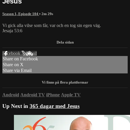
Jesus
Season 1, Episode 104
• 2m 29s
Vi gick alla vilse som får, var och en tog sin egen väg.
Jesaja 53:6
Facebook
X
Email
Share on Facebook
Share on X
Share via Email
Android
Android TV
iPhone
Apple TV
Up Next in
365 dagar med Jesus