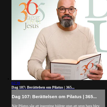
02:39
Dag 107: Berättelsen om Pilatus | 365...
Dag 107: Berättelsen om Pilatus | 365...
När Pilatus såg att ingenting hjälpte utan att oron bara blev